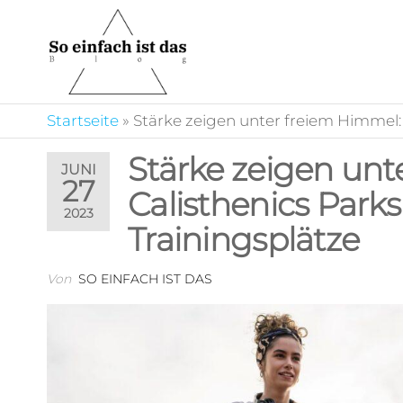
Zum
Inhalt
springen
So
Auf unserem Portal
ist es ganz einfach
einfach
sich zu informieren
ist das
Startseite
»
Stärke zeigen unter freiem Himmel: 
und die
unterschiedlichsten
Stärke zeigen unt
Beiträge zu
JUNI
entdecken.
27
Calisthenics Parks
2023
Trainingsplätze
Von
SO EINFACH IST DAS