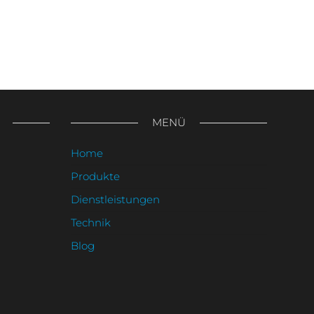
chster
trag
MENÜ
Home
Produkte
Dienstleistungen
Technik
Blog