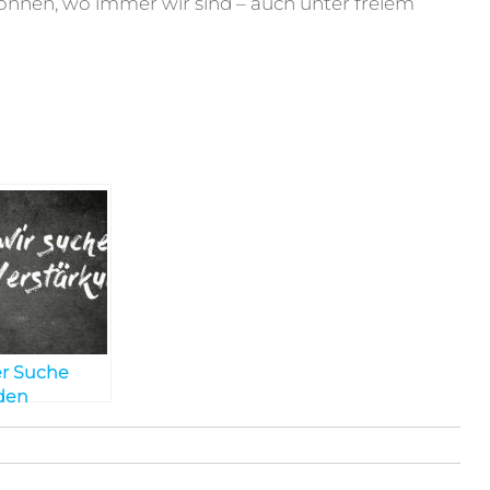
 können, wo immer wir sind – auch unter freiem
er Suche
den
gen
beitern und
ten? So geht