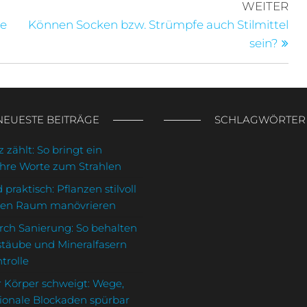
beitergewinn
Nä
WEITER
Bei
de
Können Socken bzw. Strümpfe auch Stilmittel
sein?
NEUESTE BEITRÄGE
SCHLAGWÖRTER
 zählt: So bringt ein
Ihre Worte zum Strahlen
 praktisch: Pflanzen stilvoll
den Raum manövrieren
rch Sanierung: So behalten
stäube und Mineralfasern
trolle
 Körper schweigt: Wege,
onale Blockaden spürbar