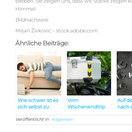
bleiben. Sie zeigen uns, dass wir Stärke zeigen
Himmel.
Bildnachweis:
Miljan Živković – stock.adobe.com
Ähnliche Beiträge:
Wie schwer ist es
Vom
Auf d
sich selbst zu
Wochenendtrip
nach 
motivieren?
bis zur
richti
Veröffentlicht in
Allgemein
Langstreckenreise:
Mitar
Warum eine
Talen