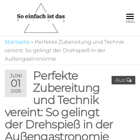
Zum
Inhalt
springen
So
Auf unserem Portal
MENÜ
ist es ganz einfach
einfach
sich zu informieren
ist das
Startseite
»
Perfekte Zubereitung und Technik
und die
unterschiedlichsten
vereint: So gelingt der Drehspieß in der
Beiträge zu
Außengastronomie
entdecken.
Perfekte
JUNI
Aus
01
Zubereitung
2026
und Technik
vereint: So gelingt
der Drehspieß in der
Außengastronomie