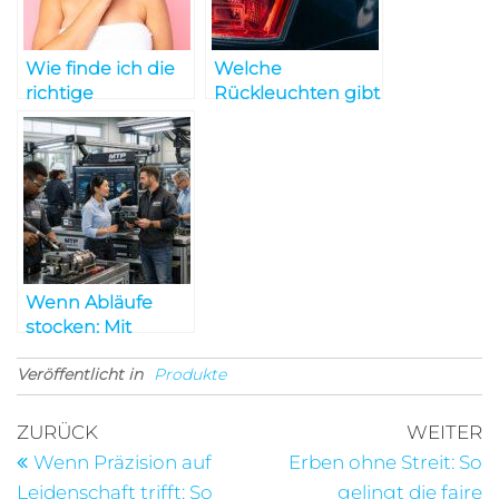
Wie finde ich die
Welche
richtige
Rückleuchten gibt
Filteranlage für
es und welche
meinen Pool?
brauche ich?
Wenn Abläufe
stocken: Mit
gezieltem
Veröffentlicht in
Equipment den
Produkte
Workflow messbar
beschleunigen
Beitragsnavigation
Vorheriger
N
ZURÜCK
WEITER
Beitrag
B
Wenn Präzision auf
Erben ohne Streit: So
Leidenschaft trifft: So
gelingt die faire