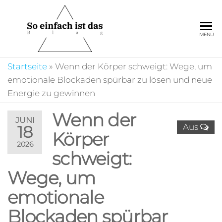
Zum
Inhalt
springen
So
Auf unserem Portal
MENÜ
ist es ganz einfach
einfach
sich zu informieren
ist das
Startseite
»
Wenn der Körper schweigt: Wege, um
und die
unterschiedlichsten
emotionale Blockaden spürbar zu lösen und neue
Beiträge zu
Energie zu gewinnen
entdecken.
Wenn der
JUNI
Aus
18
Körper
2026
schweigt:
Wege, um
emotionale
Blockaden spürbar