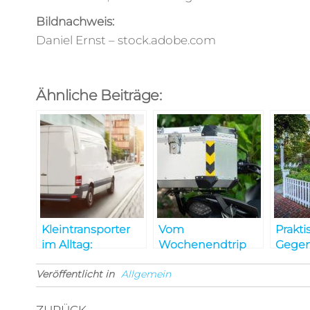
Bildnachweis:
Daniel Ernst – stock.adobe.com
Ähnliche Beiträge:
Kleintransporter
Vom
Prakti
im Alltag:
Wochenendtrip
Gegen
Vielseitige Helfer
bis zur
Wie si
Veröffentlicht in
für jeden Bedarf
Allgemein
Langstreckenreise:
Alltag
Warum eine
könn
Hecktasche ein
Vorheriger