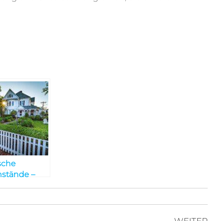
sche
stände –
e Ihren
 erleichtern
en
Nä