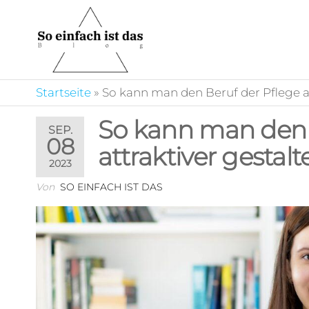
Zum
Inhalt
springen
So
Auf unserem Portal
ist es ganz einfach
einfach
sich zu informieren
ist das
Startseite
»
So kann man den Beruf der Pflege at
und die
unterschiedlichsten
So kann man den 
Beiträge zu
SEP.
entdecken.
08
attraktiver gestalt
2023
Von
SO EINFACH IST DAS