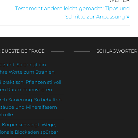
WEITER
Bei
Testament ändern leicht gemacht: Tipps und
Schritte zur Anpassung
NEUESTE BEITRÄGE
SCHLAGWÖRTER
 zählt: So bringt ein
Ihre Worte zum Strahlen
 praktisch: Pflanzen stilvoll
den Raum manövrieren
rch Sanierung: So behalten
stäube und Mineralfasern
trolle
 Körper schweigt: Wege,
onale Blockaden spürbar