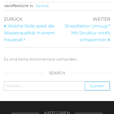
eigene
Veröffentlicht in
Unternehmen auf
Technik
Messen in Szene
setzen
Beitragsnavigation
Vorheriger
N
ZURÜCK
WEITER
Beitrag
B
Welche Rolle spielt die
Stressfaktor Umzug?
Wasserqualität in einem
Mit Struktur wird’s
Haushalt?
entspannter
Es sind keine Kommentare vorhanden.
SEARCH
Suchen
nach:
KATEGORIEN