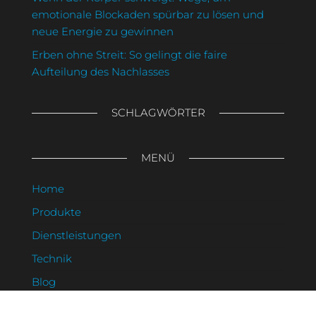
emotionale Blockaden spürbar zu lösen und
neue Energie zu gewinnen
Erben ohne Streit: So gelingt die faire
Aufteilung des Nachlasses
SCHLAGWÖRTER
MENÜ
Home
Produkte
Dienstleistungen
Technik
Blog