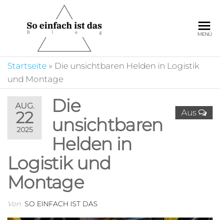
Zum
Inhalt
springen
So
Auf unserem Portal
MENÜ
ist es ganz einfach
einfach
sich zu informieren
ist das
Startseite
»
Die unsichtbaren Helden in Logistik
und die
unterschiedlichsten
und Montage
Beiträge zu
entdecken.
Die
AUG.
Aus
22
unsichtbaren
2025
Helden in
Logistik und
Montage
Von
SO EINFACH IST DAS