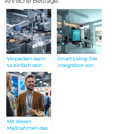
Ähnliche Beiträge:
Verpacken kann
Smart Living: Die
so einfach sein
Integration von
Technologie in
unseren täglichen
Ablauf
Mit diesen
Maßnahmen das