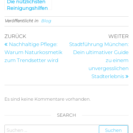
Die nützlichsten
Reinigungshilfen
für den Haushalt
Veröffentlicht in
Blog
Beitragsnavigation
Vorheriger
N
ZURÜCK
WEITER
Beitrag
B
Nachhaltige Pflege:
Stadtführung München:
Warum Naturkosmetik
Dein ultimativer Guide
zum Trendsetter wird
zu einem
unvergesslichen
Stadterlebnis
Es sind keine Kommentare vorhanden.
SEARCH
Suchen