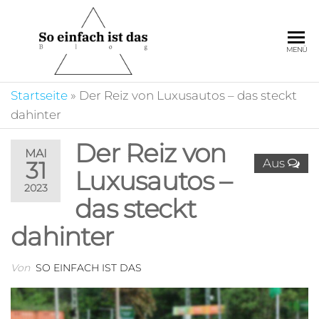
Zum
Inhalt
springen
So
Auf unserem Portal
MENÜ
ist es ganz einfach
einfach
sich zu informieren
ist das
Startseite
»
Der Reiz von Luxusautos – das steckt
und die
unterschiedlichsten
dahinter
Beiträge zu
entdecken.
Der Reiz von
MAI
Aus
31
Luxusautos –
2023
das steckt
dahinter
Von
SO EINFACH IST DAS